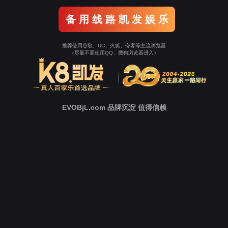
备 用 线 路 凯 发 娱 乐
推荐使用谷歌、UC、火狐、夸客等主流浏览器
（尽量不要使用QQ、搜狗浏览器进入）
EVOBjL.com 品牌沉淀 值得信赖